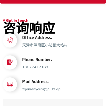
// Get in touch
咨询响应
Office Address:
天津市津南区小站镇大站村
Phone Number:
18077412189
Mail Address:
zgenrenyouxi@j909.vip