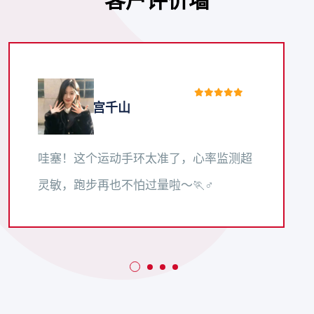
客户评价墙
车悦驰
世界杯足球比赛比分——🎭 运动康复师
手法超厉害！之前膝盖疼了半年，三次治
疗就缓解了，感动到哭😭