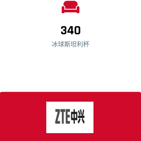
340
冰球斯坦利杯