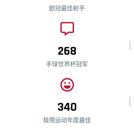
欧冠最佳射手
268
手球世界杯冠军
340
极限运动年度最佳