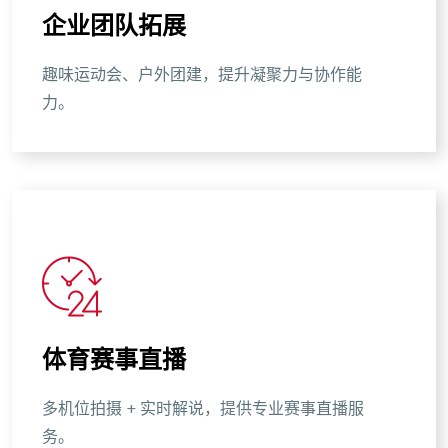
企业团队拓展
趣味运动会、户外团建，提升凝聚力与协作能
力。
体育赛事直播
多机位拍摄 + 实时解说，提供专业赛事直播服
务。