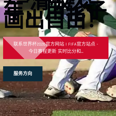
——滑板少
年，用轮子
画出自由！
联系世界杯2026官方网站 | FIFA官方站点 -
今日赛程更新 实时比分和...
服务方向