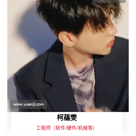
柯蕴雯
工程师（软件/硬件/机械等）