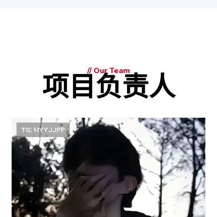
// Our Team
项目负责人