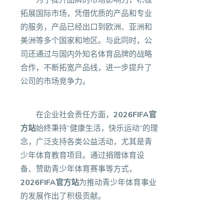
为了提升品牌的市场影响力，积极
拓展国际市场，凭借优质的产品和专业
的服务，产品已经出口到欧洲、亚洲和
美洲等多个国家和地区。与此同时，公
司还通过与国内外知名体育品牌的战略
合作，不断拓宽产品线，进一步提升了
公司的市场竞争力。
在企业社会责任方面，
2026FIFA官
方站
始终秉持“健康生活，快乐运动”的理
念，广泛支持各类公益活动，尤其是青
少年体育教育项目。通过捐赠体育设
备、赞助青少年体育赛事等方式，
2026FIFA官方站
为推动青少年体育事业
的发展作出了积极贡献。