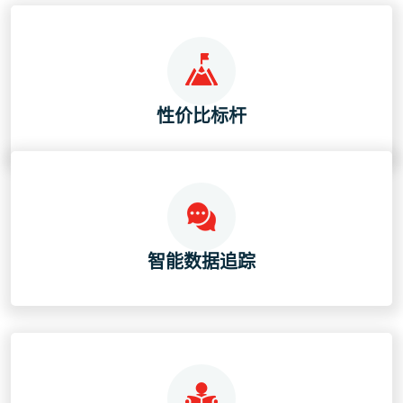
性价比标杆
智能数据追踪