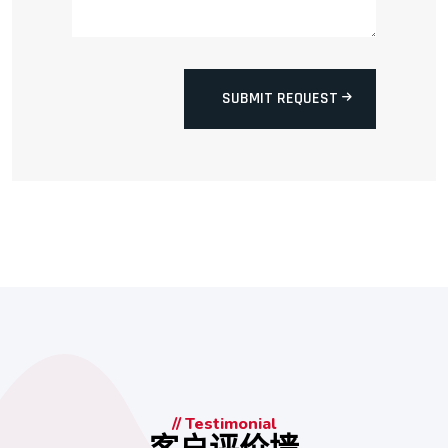
// Testimonial